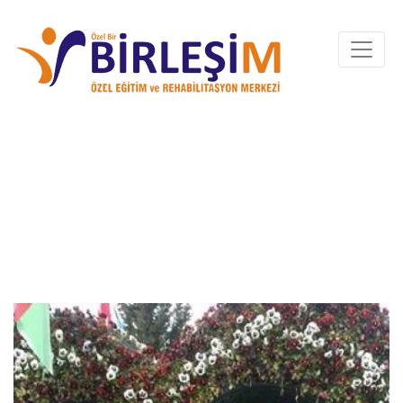
21 MART DOWN
SENDROMU
FARKINDALIK GÜNÜ
ETKINLIĞIMIZ