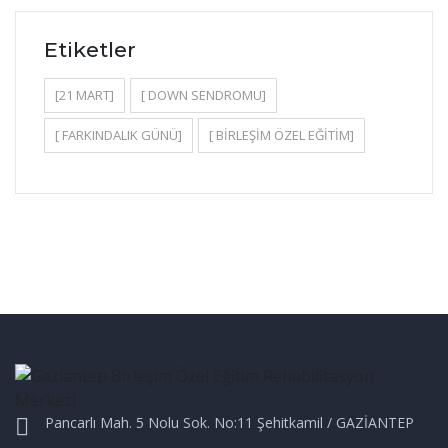
Etiketler
[21 MART]
[ DOWN SENDROMU]
[ FARKINDALIK GÜNÜ]
[ BIRLEŞIM ÖZEL EĞITIM]
Pancarlı Mah. 5 Nolu Sok. No:11 Şehitkamil / GAZİANTEP